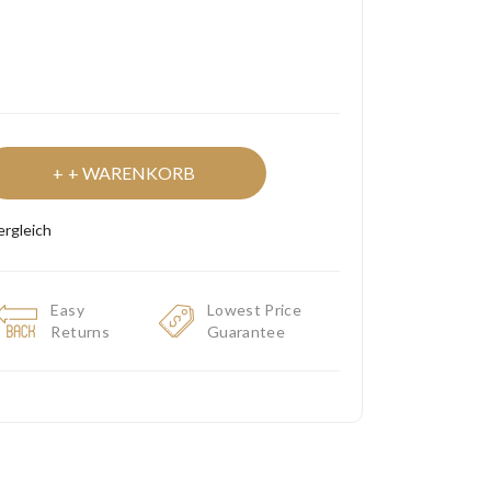
+ WARENKORB
ergleich
Easy
Lowest Price
Returns
Guarantee