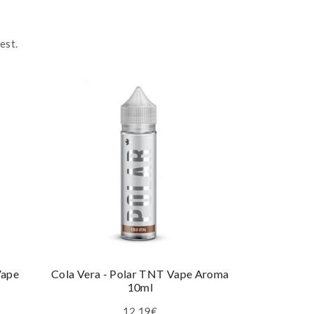
est.
Vape
Cola Vera - Polar TNT Vape Aroma
StrawBear -
10ml
12,19€