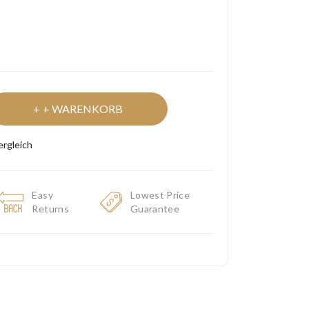
+ WARENKORB
ergleich
Easy
Lowest Price
Returns
Guarantee