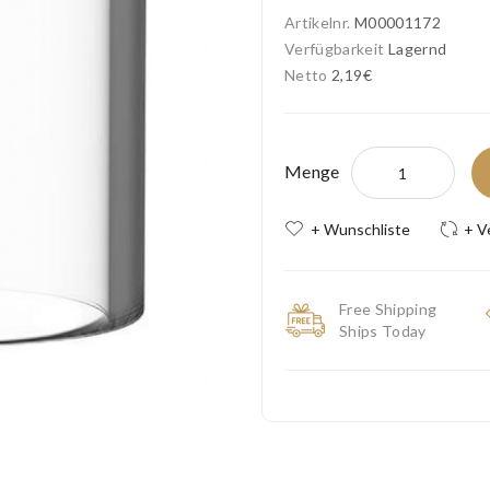
Artikelnr.
M00001172
Verfügbarkeit
Lagernd
Netto
2,19€
Menge
+ Wunschliste
+ V
Free Shipping
Ships Today