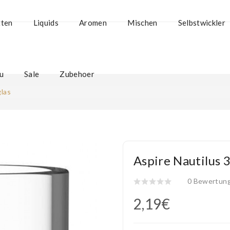
tten
Liquids
Aromen
Mischen
Selbstwickler
u
Sale
Zubehoer
glas
Aspire Nautilus 
0 Bewertun
2,19€