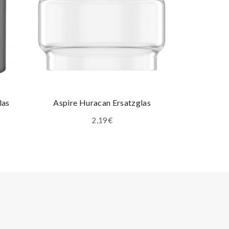
las
Aspire Huracan Ersatzglas
Aspire Nau
2,19€