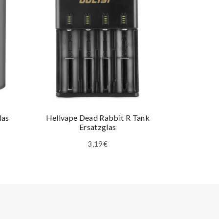
las
Hellvape Dead Rabbit R Tank
Aspire Nau
Ersatzglas
3,19€