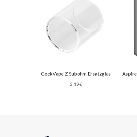
GeekVape Z Subohm Ersatzglas
Aspire
3,19€