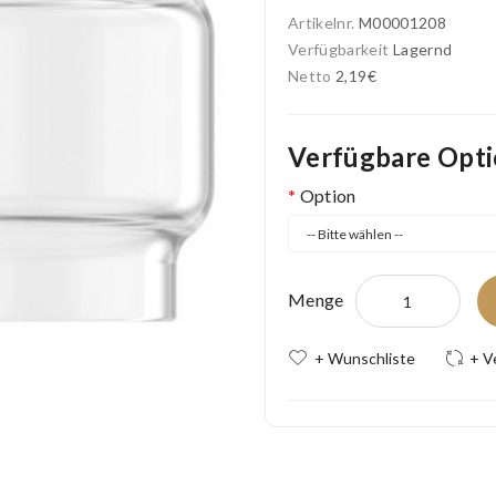
Artikelnr.
M00001208
Verfügbarkeit
Lagernd
Netto
2,19€
Verfügbare Opt
Option
Menge
+ Wunschliste
+ V
Free Shipping
Ships Today