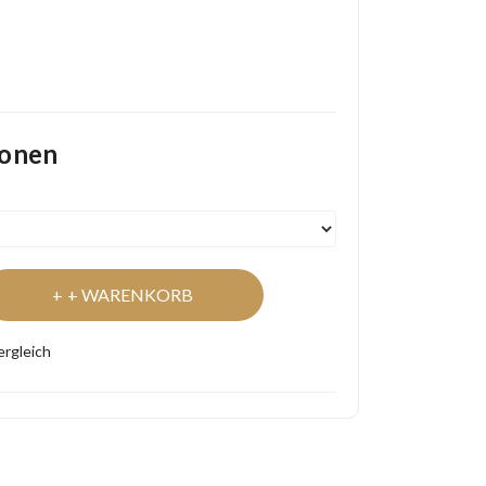
ionen
+ WARENKORB
ergleich
Easy
Lowest Price
Returns
Guarantee