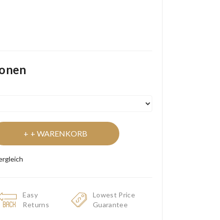
ionen
+ WARENKORB
ergleich
Easy
Lowest Price
Returns
Guarantee