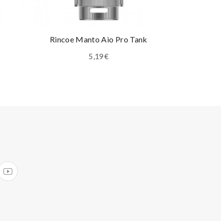
A
Rincoe Manto Aio Pro Tank
Rincoe Mant
5,19€