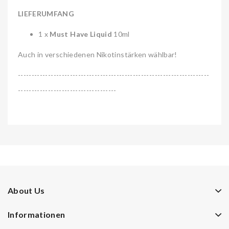
LIEFERUMFANG
1 x
Must Have Liquid
10ml
Auch in verschiedenen Nikotinstärken wählbar!
----------------------------------------------------------------------
------------------------------------
About Us
Informationen