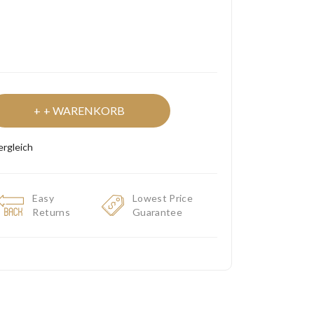
+ WARENKORB
ergleich
Easy
Lowest Price
Returns
Guarantee