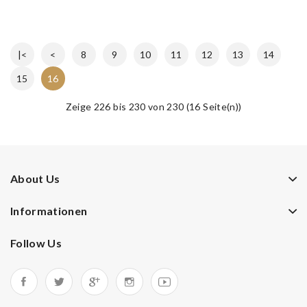
|<
<
8
9
10
11
12
13
14
15
16
Zeige 226 bis 230 von 230 (16 Seite(n))
About Us
Informationen
Follow Us